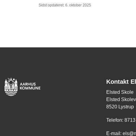
Sidst opdateret: 6. oktober 2025
Kontakt E
Elsted Skole
Elsted Skolev
8520 Lystrup
Telefon: 8713
E-mail:
els@m