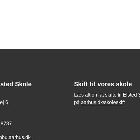
lsted Skole
Skift til vores skole
Læs alt om at skifte til Elsted
ej 6
på
aarhus.dk/skoleskift
 8787
bu.aarhus.dk