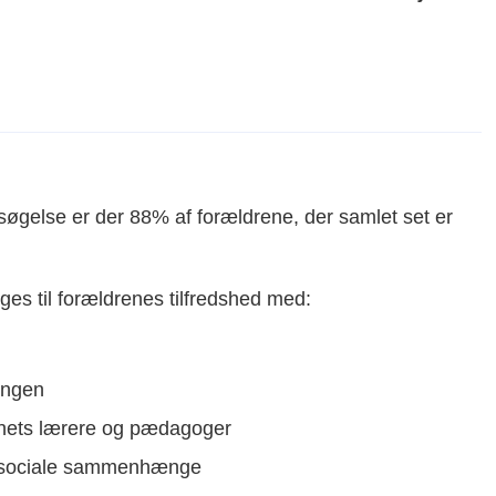
søgelse er der 88% af forældrene, der samlet set er
rges til forældrenes tilfredshed med:
d
ingen
rnets lærere og pædagoger
å i sociale sammenhænge