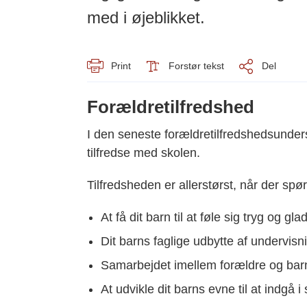
med i øjeblikket.
Print
Forstør tekst
Del
Forældretilfredshed
I den seneste forældretilfredshedsunder
tilfredse med skolen.
Tilfredsheden er allerstørst, når der spø
At få dit barn til at føle sig tryg og gla
Dit barns faglige udbytte af undervisn
Samarbejdet imellem forældre og ba
At udvikle dit barns evne til at indg