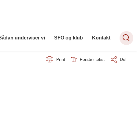
Sådan underviser vi
SFO og klub
Kontakt
Print
Forstør tekst
Del